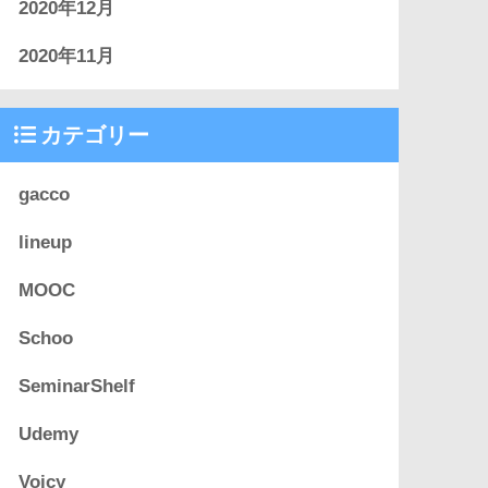
2020年12月
2020年11月
カテゴリー
gacco
lineup
MOOC
Schoo
SeminarShelf
Udemy
Voicy