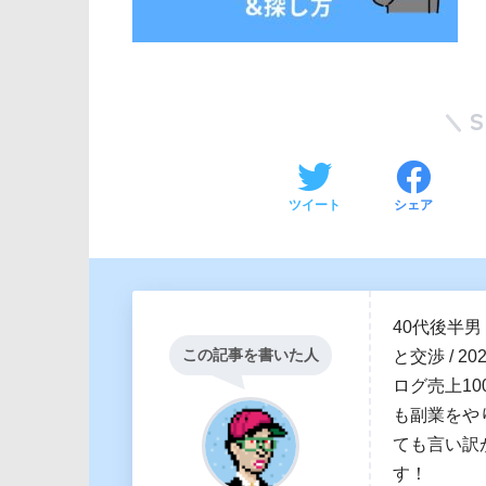
ツイート
シェア
40代後半男
この記事を書いた人
と交渉 / 2
ログ売上100
も副業をや
ても言い訳
す！