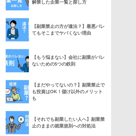
解禁した企業一覧と探し方
【副業禁止の方が違法？】最悪バレ
てもそこまでヤバくない理由
【もう悩まない】会社に副業がバレ
ないための5つの鉄則
【まだやってないの？】副業禁止で
も投資はOK！儲け以外のメリット
も
【それでも副業したい人へ】副業禁
止のままの就業規則への対処法