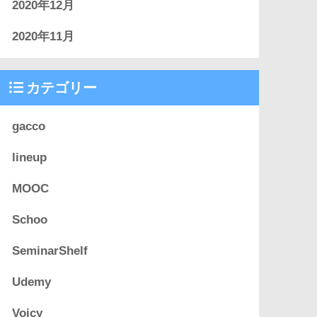
2020年12月
2020年11月
カテゴリー
gacco
lineup
MOOC
Schoo
SeminarShelf
Udemy
Voicy