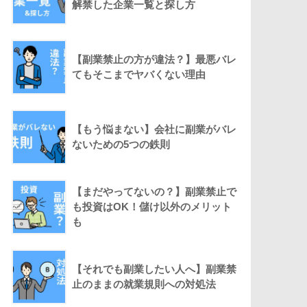
解禁した企業一覧と探し方
【副業禁止の方が違法？】最悪バレ
てもそこまでヤバくない理由
【もう悩まない】会社に副業がバレ
ないための5つの鉄則
【まだやってないの？】副業禁止で
も投資はOK！儲け以外のメリット
も
【それでも副業したい人へ】副業禁
止のままの就業規則への対処法