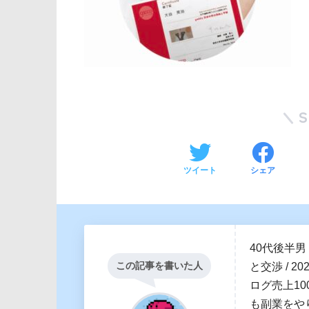
ツイート
シェア
40代後半男
この記事を書いた人
と交渉 / 2
ログ売上100
も副業をや