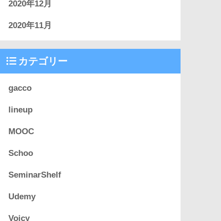
2020年12月
2020年11月
カテゴリー
gacco
lineup
MOOC
Schoo
SeminarShelf
Udemy
Voicy