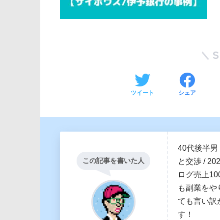
ツイート
シェア
40代後半男
この記事を書いた人
と交渉 / 2
ログ売上100
も副業をや
ても言い訳
す！