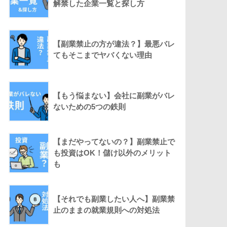
解禁した企業一覧と探し方
【副業禁止の方が違法？】最悪バレ
てもそこまでヤバくない理由
【もう悩まない】会社に副業がバレ
ないための5つの鉄則
【まだやってないの？】副業禁止で
も投資はOK！儲け以外のメリット
も
【それでも副業したい人へ】副業禁
止のままの就業規則への対処法