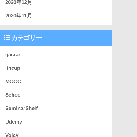
2020年12月
2020年11月
カテゴリー
gacco
lineup
MOOC
Schoo
SeminarShelf
Udemy
Voicy