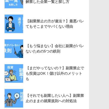
解禁した企業一覧と探し方
【副業禁止の方が違法？】最悪バレ
てもそこまでヤバくない理由
【もう悩まない】会社に副業がバレ
ないための5つの鉄則
【まだやってないの？】副業禁止で
も投資はOK！儲け以外のメリット
も
【それでも副業したい人へ】副業禁
止のままの就業規則への対処法