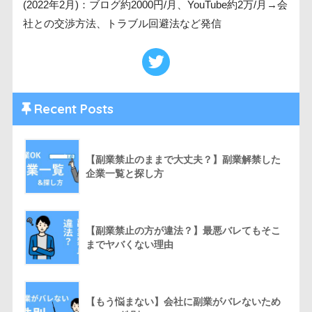
(2022年2月)：ブログ約2000円/月、YouTube約2万/月→会
社との交渉方法、トラブル回避法など発信
Recent Posts
【副業禁止のままで大丈夫？】副業解禁した
企業一覧と探し方
【副業禁止の方が違法？】最悪バレてもそこ
までヤバくない理由
【もう悩まない】会社に副業がバレないため