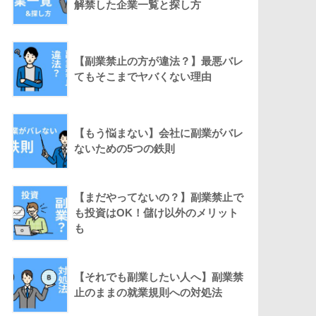
解禁した企業一覧と探し方
【副業禁止の方が違法？】最悪バレ
てもそこまでヤバくない理由
【もう悩まない】会社に副業がバレ
ないための5つの鉄則
【まだやってないの？】副業禁止で
も投資はOK！儲け以外のメリット
も
【それでも副業したい人へ】副業禁
止のままの就業規則への対処法