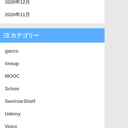
2020年12月
2020年11月
カテゴリー
gacco
lineup
MOOC
Schoo
SeminarShelf
Udemy
Voicy