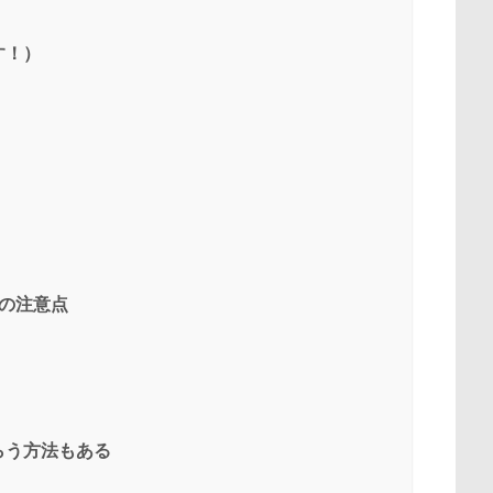
す！）
の注意点
らう方法もある