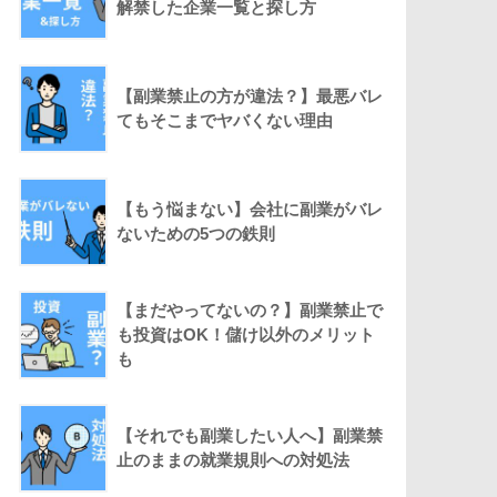
解禁した企業一覧と探し方
【副業禁止の方が違法？】最悪バレ
てもそこまでヤバくない理由
【もう悩まない】会社に副業がバレ
ないための5つの鉄則
【まだやってないの？】副業禁止で
も投資はOK！儲け以外のメリット
も
【それでも副業したい人へ】副業禁
止のままの就業規則への対処法