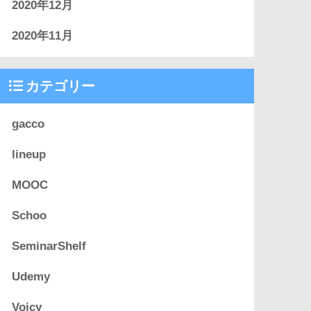
2020年12月
2020年11月
カテゴリー
gacco
lineup
MOOC
Schoo
SeminarShelf
Udemy
Voicy