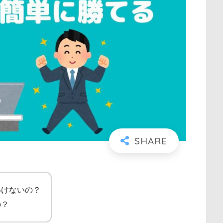
いけないの？
の？