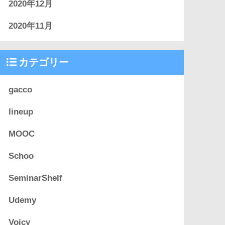
2020年12月
2020年11月
カテゴリー
gacco
lineup
MOOC
Schoo
SeminarShelf
Udemy
Voicy