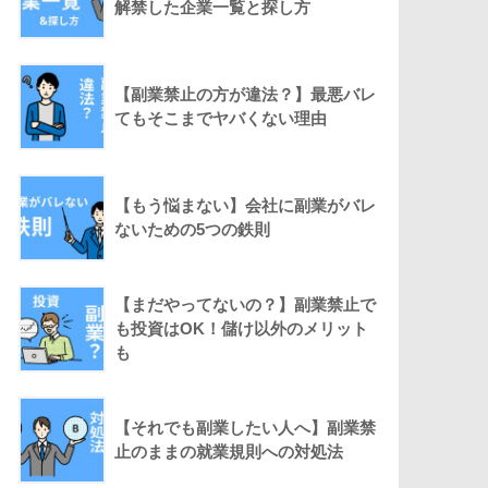
解禁した企業一覧と探し方
【副業禁止の方が違法？】最悪バレ
てもそこまでヤバくない理由
【もう悩まない】会社に副業がバレ
ないための5つの鉄則
【まだやってないの？】副業禁止で
も投資はOK！儲け以外のメリット
も
【それでも副業したい人へ】副業禁
止のままの就業規則への対処法