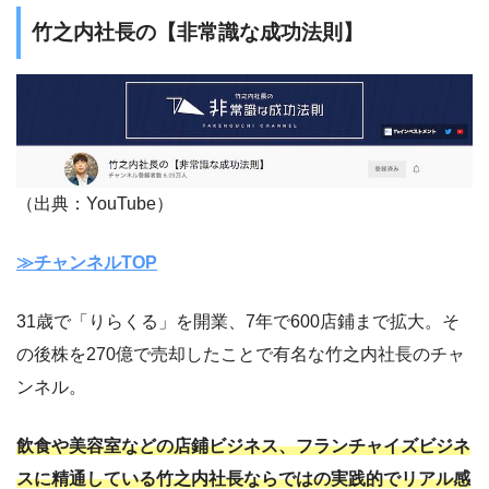
竹之内社長の【非常識な成功法則】
（出典：YouTube）
≫チャンネルTOP
31歳で「りらくる」を開業、7年で600店鋪まで拡大。そ
の後株を270億で売却したことで有名な竹之内社長のチャ
ンネル。
飲食や美容室などの店鋪ビジネス、フランチャイズビジネ
スに精通している竹之内社長ならではの実践的でリアル感